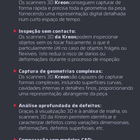
‍Os scanners 3D
Kreon
conseguem capturar de
forma rápida e precisa toda a geometria da peça,
fornecendo uma representação digital detalhada
num curto espaço de tempo.
Inspeção sem contacto:
‍Os scanners 3D
da Kreon
podem inspecionar
objetos sem os tocar fisicamente, o que é
particularmente útil no caso de objetos frágeis ou
flexíveis. Isto reduz o risco de danos ou
deformações durante o processo de inspeção.
Captura de geometrias complexas:
‍Os scanners 3D
Kreon
são capazes de capturar
formas complexas, incluindo superfícies curvas,
cavidades internas e detalhes finos, proporcionando
uma representação abrangente da peça.
Análise aprofundada de defeitos:
Graças à visualização 3D e à análise de malha, os
scanners 3D da Kreon permitem identificar e
caracterizar defeitos como variações dimensionais,
deformações, defeitos superficiais, etc.
Comparação com modelos CAD: