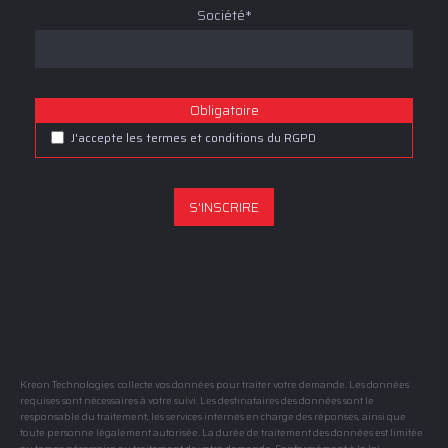
Société*
Obligatoire
J'accepte les termes et conditions du RGPD
Kreon Technologies collecte vos données pour traiter votre demande. Les données
requises sont nécessaires à votre suivi. Les destinataires des données sont le
responsable du traitement, les services internes en charge des réponses, ainsi que
toute personne légalement autorisée. La durée de traitement des données est limitée